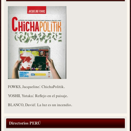
:
.
FOWKS, Jacqueline
ChichaPolitik
:
.
YOSHII, Yutaka
Reflejo en el paisaje
:
.
BLANCO, David
La luz es un incendio
Directorios PERÚ