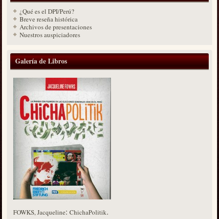
¿Qué es el DPI/Perú?
Breve reseña histórica
Archivos de presentaciones
Nuestros auspiciadores
Galería de Libros
:
.
FOWKS, Jacqueline
ChichaPolitik